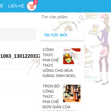
0
HẾ
LIÊN HỆ
TIN TỨC MỚI
CÔNG
THỨC
21063_1301220317246521344_n
PHA CHẾ
THỨC
UỐNG CHO MÙA
GIÁNG SINH NOEL
TRỌN BỘ
CÔNG
THỨC
PHA CHẾ
ĐƠN GIẢN CỦA