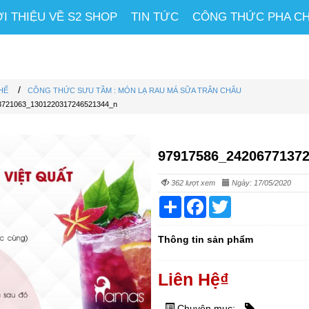
ỚI THIỆU VỀ S2 SHOP
TIN TỨC
CÔNG THỨC PHA C
/
HẾ
CÔNG THỨC SƯU TẦM : MÓN LẠ RAU MÁ SỮA TRÂN CHÂU
3721063_1301220317246521344_n
97917586_2420677137
362 lượt xem
Ngày: 17/05/2020
Share
Facebook
Twitter
Thông tin sản phẩm
Liên Hệ
₫
Chuyên mục: