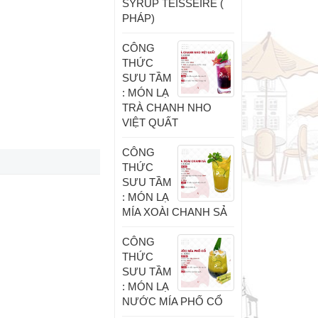
SYRUP TEISSEIRE (
PHÁP)
CÔNG
THỨC
SƯU TẦM
: MÓN LẠ
TRÀ CHANH NHO
VIỆT QUẤT
CÔNG
THỨC
SƯU TẦM
: MÓN LẠ
MÍA XOÀI CHANH SẢ
CÔNG
THỨC
SƯU TẦM
: MÓN LẠ
NƯỚC MÍA PHỐ CỔ