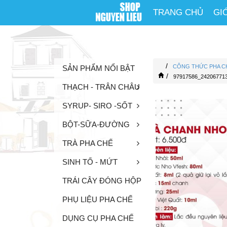
TRANG CHỦ
GI
/
CÔNG THỨC PHA C
SẢN PHẨM NỔI BẬT
/
97917586_24206771
THẠCH - TRÂN CHÂU
SYRUP- SIRO -SỐT
BỘT-SỮA-ĐƯỜNG
TRÀ PHA CHẾ
SINH TỐ - MỨT
TRÁI CÂY ĐÓNG HỘP
PHỤ LIỆU PHA CHẾ
DỤNG CỤ PHA CHẾ