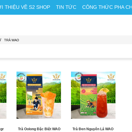
ỚI THIỆU VỀ S2 SHOP
TIN TỨC
CÔNG THỨC PHA C
/
TRÀ WAO
0gr
Trà Oolong Đặc Biệt WAO
Trà Đen Nguyên Lá WAO