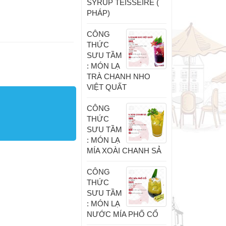
SYRUP TEISSEIRE (
PHÁP)
CÔNG
THỨC
SƯU TẦM
: MÓN LẠ
TRÀ CHANH NHO
VIỆT QUẤT
CÔNG
THỨC
SƯU TẦM
: MÓN LẠ
MÍA XOÀI CHANH SẢ
CÔNG
THỨC
SƯU TẦM
: MÓN LẠ
NƯỚC MÍA PHỐ CỔ