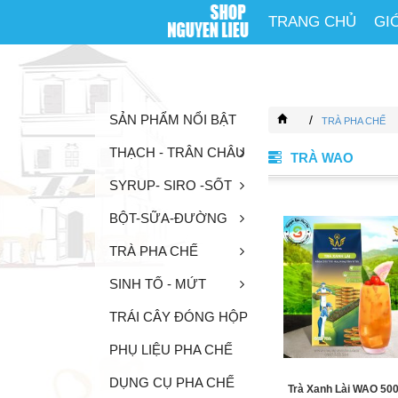
TRANG CHỦ
GI
SẢN PHẨM NỔI BẬT
/
TRÀ PHA CHẾ
THẠCH - TRÂN CHÂU
TRÀ WAO
SYRUP- SIRO -SỐT
BỘT-SỮA-ĐƯỜNG
TRÀ PHA CHẾ
SINH TỐ - MỨT
TRÁI CÂY ĐÓNG HỘP
PHỤ LIỆU PHA CHẾ
DỤNG CỤ PHA CHẾ
Trà Xanh Lài WAO 50