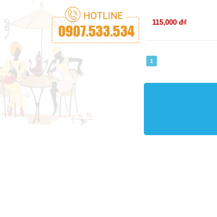
115,000 đ
₫
1