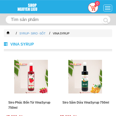
0
Togg
navig
/
/
SYRUP- SIRO -SỐT
VINA SYRUP
VINA SYRUP
Siro Phúc Bổn Tử VinaSyrup
Siro Sâm Dứa VinaSyrup 750ml
750ml