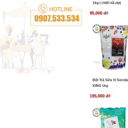
1kg ( chiết túi zip)
95,000 đ
₫
Bột Trà Sữa Vị Socola
KING 1kg
195,000 đ
₫