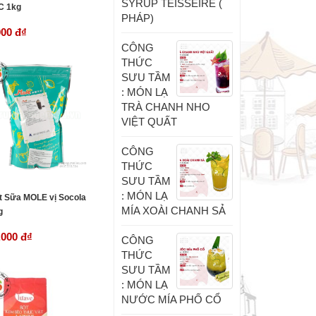
SYRUP TEISSEIRE (
C 1kg
PHÁP)
000 đ
₫
CÔNG
THỨC
SƯU TẦM
: MÓN LẠ
TRÀ CHANH NHO
VIỆT QUẤT
CÔNG
THỨC
SƯU TẦM
: MÓN LẠ
t Sữa MOLE vị Socola
MÍA XOÀI CHANH SẢ
g
,000 đ
₫
CÔNG
THỨC
SƯU TẦM
: MÓN LẠ
NƯỚC MÍA PHỐ CỔ