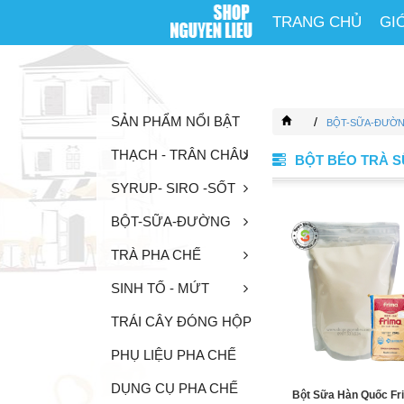
TRANG CHỦ
GI
SẢN PHẨM NỔI BẬT
/
BỘT-SỮA-ĐƯỜ
THẠCH - TRÂN CHÂU
BỘT BÉO TRÀ 
SYRUP- SIRO -SỐT
BỘT-SỮA-ĐƯỜNG
TRÀ PHA CHẾ
SINH TỐ - MỨT
TRÁI CÂY ĐÓNG HỘP
PHỤ LIỆU PHA CHẾ
DỤNG CỤ PHA CHẾ
Bột Sữa Hàn Quốc Fr