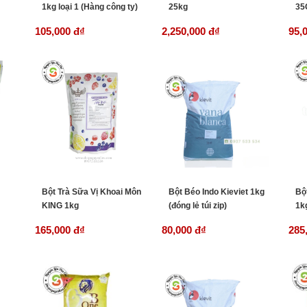
1kg loại 1 (Hàng công ty)
25kg
35
105,000 đ
₫
2,250,000 đ
₫
95,
Bột Trà Sữa Vị Khoai Môn
Bột Béo Indo Kieviet 1kg
Bộ
KING 1kg
(đóng lẻ túi zip)
1k
165,000 đ
₫
80,000 đ
₫
285