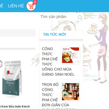
0
HẾ
LIÊN HỆ
TIN TỨC MỚI
CÔNG
THỨC
PHA CHẾ
THỨC
UỐNG CHO MÙA
GIÁNG SINH NOEL
TRỌN BỘ
CÔNG
THỨC
PHA CHẾ
ĐƠN GIẢN CỦA
t Kem Béo Indo Kievit