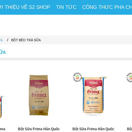
ỚI THIỆU VỀ S2 SHOP
TIN TỨC
CÔNG THỨC PHA C
/
NG
BỘT BÉO TRÀ SỮA
SỮA
ima
Bột Sữa Frima Hàn Quốc
Bột Sữa Frima Hàn Quốc
Bộ