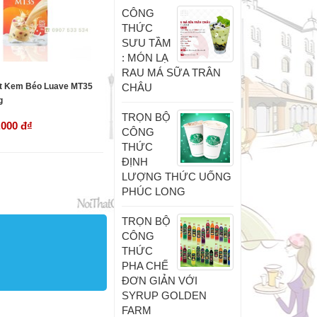
CÔNG
THỨC
SƯU TẦM
: MÓN LẠ
RAU MÁ SỮA TRÂN
t Kem Béo Luave MT35
CHÂU
g
TRỌN BỘ
,000 đ
₫
CÔNG
THỨC
ĐỊNH
LƯỢNG THỨC UỐNG
PHÚC LONG
TRỌN BỘ
CÔNG
THỨC
PHA CHẾ
ĐƠN GIẢN VỚI
SYRUP GOLDEN
FARM