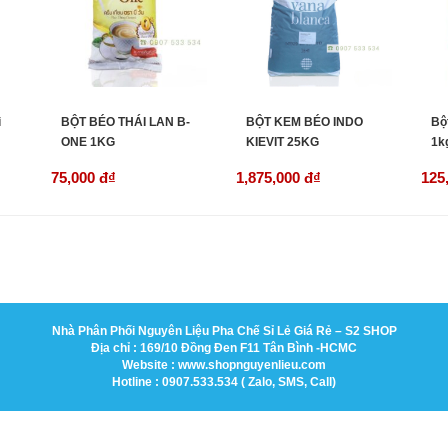
i
BỘT BÉO THÁI LAN B-
BỘT KEM BÉO INDO
Bộ
ONE 1KG
KIEVIT 25KG
1k
75,000 đ
₫
1,875,000 đ
₫
125
Nhà Phân Phối Nguyên Liệu Pha Chế Sỉ Lẻ Giá Rẻ – S2 SHOP
Địa chỉ : 169/10 Đồng Đen F11 Tân Bình -HCMC
Website : www.shopnguyenlieu.com
Hotline : 0907.533.534 ( Zalo, SMS, Call)