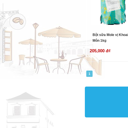
Bột sữa Mole vị Khoa
Môn 1kg
205,000 đ
₫
1