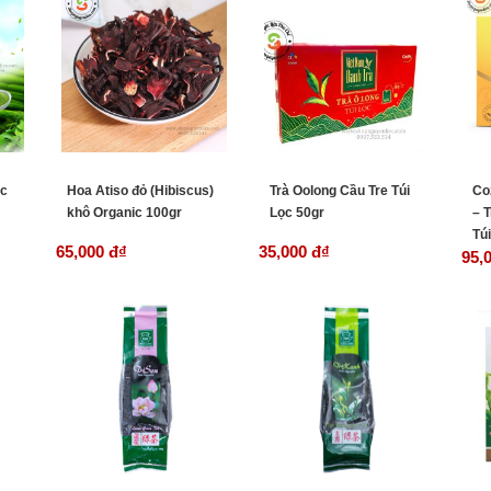
ặc
Hoa Atiso đỏ (Hibiscus)
Trà Oolong Cầu Tre Túi
Co
khô Organic 100gr
Lọc 50gr
– 
Túi
65,000 đ
₫
35,000 đ
₫
95,