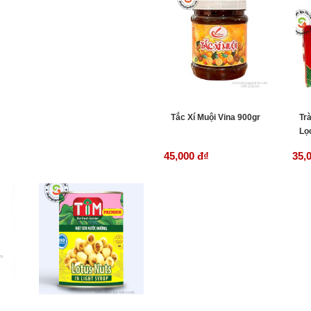
Tắc Xí Muội Vina 900gr
Tr
Lọ
45,000 đ
₫
35,