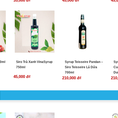
35,000 đ
₫
45,000 đ
₫
45,
50ml
Siro Trà Xanh VinaSyrup
Syrup Teisseire Pandan –
Sy
750ml
Siro Teisseire Lá Dứa
Cu
700ml
Dư
45,000 đ
₫
210,000 đ
₫
210