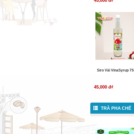
45,000 đ
₫
Siro Vải VinaSyrup 7
45,000 đ
₫
TRÀ PHA CHẾ