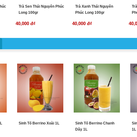
Phúc
Trà Sen Thái Nguyên Phúc
Trà Xanh Thái Nguyên
Tr
Long 100gr
Phúc Long 100gr
Ph
40,000 đ
₫
40,000 đ
₫
40,
1L
Sinh Tố Berrino Xoài 1L
Sinh Tố Berrino Chanh
Si
Dây 1L
1L