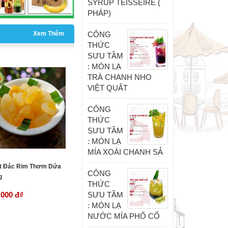
SYRUP TEISSEIRE (
PHÁP)
CÔNG
Xem Thêm
THỨC
SƯU TẦM
: MÓN LẠ
TRÀ CHANH NHO
VIỆT QUẤT
CÔNG
THỨC
SƯU TẦM
: MÓN LẠ
MÍA XOÀI CHANH SẢ
t Đác Rim Thơm Dứa
CÔNG
g
THỨC
SƯU TẦM
,000 đ
₫
: MÓN LẠ
NƯỚC MÍA PHỐ CỔ