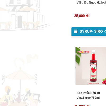
Vải thiều Ngọc Hà loại
35,000 đ
₫
SYRUP- SIRO 
Siro Phúc Bổn Tử
VinaSyrup 750ml