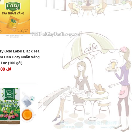
zy Gold Label Black Tea
Trà Đen Cozy Nhãn Vàng
 Lọc (100 gói)
000 đ
₫