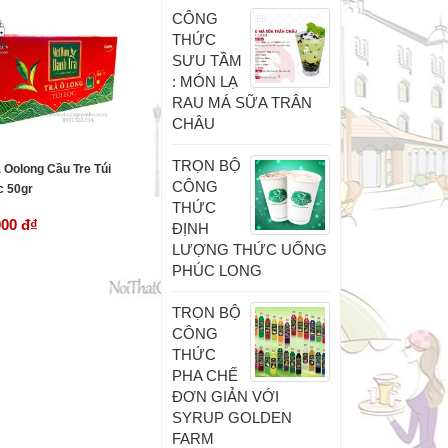
CÔNG
THỨC
SƯU TẦM
: MÓN LẠ
RAU MÁ SỮA TRÂN
CHÂU
TRỌN BỘ
à Oolong Cầu Tre Túi
CÔNG
c 50gr
THỨC
000 đ
₫
ĐỊNH
LƯỢNG THỨC UỐNG
PHÚC LONG
TRỌN BỘ
CÔNG
THỨC
PHA CHẾ
ĐƠN GIẢN VỚI
SYRUP GOLDEN
FARM