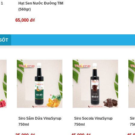
 1
Hạt Sen Nước Đường TIM
(560gr)
65,000 đ
₫
-SỐT
Siro Sâm Dứa VinaSyrup
Siro Socola VinaSyrup
Si
750ml
750ml
75