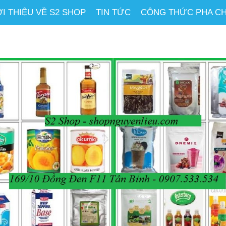
ỚI THIỆU VỀ S2 SHOP
TIN TỨC
CÔNG THỨC PHA C