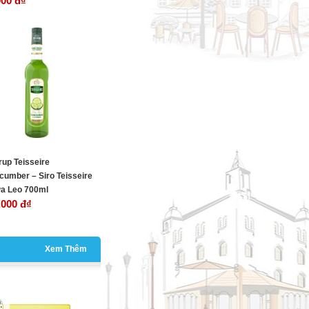
000 đ
₫
rup Teisseire
cumber – Siro Teisseire
a Leo 700ml
,000 đ
₫
Xem Thêm