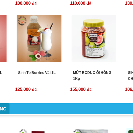
100,000 đ
₫
110,000 đ
₫
130
1L
Sinh Tố Berrino Vải 1L
MỨT BODUO ỔI HỒNG
SI
1Kg
CH
125,000 đ
₫
155,000 đ
₫
106
ỜNG