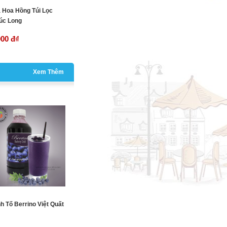
à Hoa Hồng Túi Lọc
úc Long
000 đ
₫
Xem Thêm
nh Tố Berrino Việt Quất