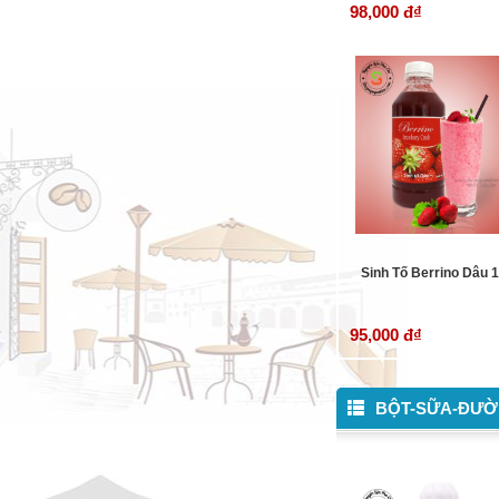
98,000 đ
₫
Sinh Tố Berrino Dâu 
95,000 đ
₫
BỘT-SỮA-ĐƯ