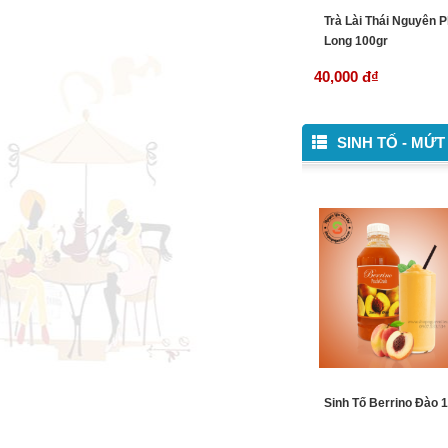
Trà Lài Thái Nguyên 
Long 100gr
40,000 đ
₫
SINH TỐ - MỨT
Sinh Tố Berrino Đào 