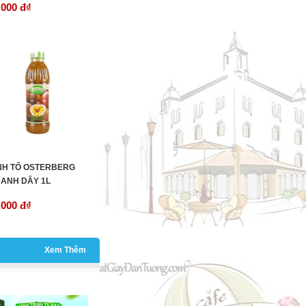
,000 đ
₫
NH TỐ OSTERBERG
ANH DÂY 1L
,000 đ
₫
Xem Thêm