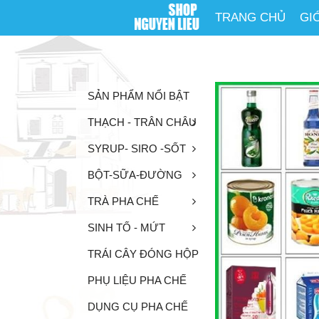
TRANG CHỦ
GI
SẢN PHẨM NỔI BẬT
THẠCH - TRÂN CHÂU
SYRUP- SIRO -SỐT
BỘT-SỮA-ĐƯỜNG
TRÀ PHA CHẾ
SINH TỐ - MỨT
TRÁI CÂY ĐÓNG HỘP
PHỤ LIỆU PHA CHẾ
DỤNG CỤ PHA CHẾ