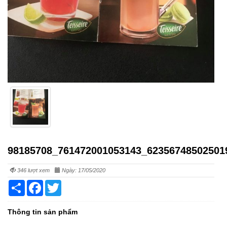
98185708_761472001053143_62356748502501
346 lượt xem
Ngày: 17/05/2020
Share
Facebook
Twitter
Thông tin sản phẩm