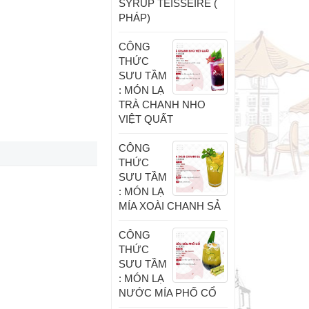
SYRUP TEISSEIRE (
PHÁP)
CÔNG
THỨC
SƯU TẦM
: MÓN LẠ
TRÀ CHANH NHO
VIỆT QUẤT
CÔNG
THỨC
SƯU TẦM
: MÓN LẠ
MÍA XOÀI CHANH SẢ
CÔNG
THỨC
SƯU TẦM
: MÓN LẠ
NƯỚC MÍA PHỐ CỔ