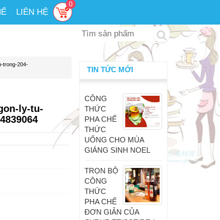
0
HẾ
LIÊN HỆ
u-trong-204-
TIN TỨC MỚI
CÔNG
on-ly-tu-
THỨC
64839064
PHA CHẾ
THỨC
UỐNG CHO MÙA
GIÁNG SINH NOEL
TRỌN BỘ
CÔNG
THỨC
PHA CHẾ
ĐƠN GIẢN CỦA