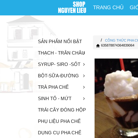
TRANG CHỦ
GI
/
CÔNG THỨC PHA C
SẢN PHẨM NỔI BẬT
635878874364839064
THẠCH - TRÂN CHÂU
SYRUP- SIRO -SỐT
BỘT-SỮA-ĐƯỜNG
TRÀ PHA CHẾ
SINH TỐ - MỨT
TRÁI CÂY ĐÓNG HỘP
PHỤ LIỆU PHA CHẾ
DỤNG CỤ PHA CHẾ