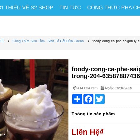
ỚI THIỆU VỀ S2 SHOP
TIN TỨC
CÔNG THỨC PHA C
/
/
HẾ
Công Thức Sưu Tầm : Sinh Tố Cốt Dừa Cacao
foody-cong-ca-phe-saigon-ly-t
foody-cong-ca-phe-saig
trong-204-6358788743
414 lượt xem
Ngày: 16/04/2020
Share
Facebook
Twitter
Thông tin sản phẩm
Liên Hệ
₫