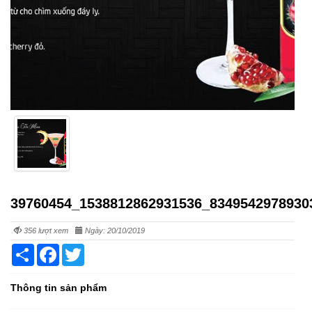
39760454_1538812862931536_8349542978930
356 lượt xem
Ngày: 20/10/2019
Share
Facebook
Twitter
Thông tin sản phẩm