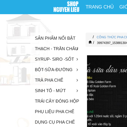
TRANG CHỦ
GI
/
CÔNG THỨC PHA C
SẢN PHẨM NỔI BẬT
/
39974397_15388130
THẠCH - TRÂN CHÂU
SYRUP- SIRO -SỐT
BỘT-SỮA-ĐƯỜNG
TRÀ PHA CHẾ
SINH TỐ - MỨT
TRÁI CÂY ĐÓNG HỘP
PHỤ LIỆU PHA CHẾ
DỤNG CỤ PHA CHẾ