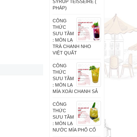
SYRUP TEISSEIRE (
PHÁP)
CÔNG
THỨC
SƯU TẦM
: MÓN LẠ
TRÀ CHANH NHO
VIỆT QUẤT
CÔNG
THỨC
SƯU TẦM
: MÓN LẠ
MÍA XOÀI CHANH SẢ
CÔNG
THỨC
SƯU TẦM
: MÓN LẠ
NƯỚC MÍA PHỐ CỔ