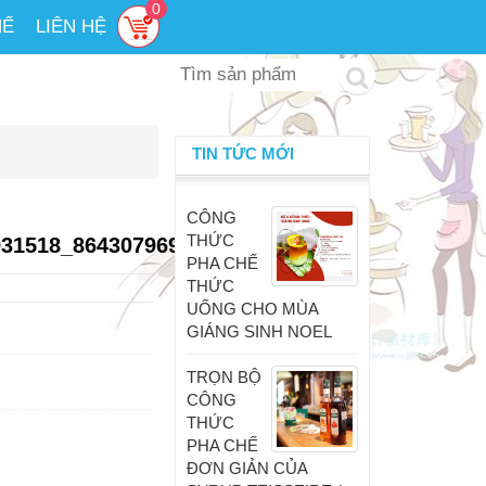
0
HẾ
LIÊN HỆ
TIN TỨC MỚI
CÔNG
THỨC
931518_8643079696981950464_o
PHA CHẾ
THỨC
UỐNG CHO MÙA
GIÁNG SINH NOEL
TRỌN BỘ
CÔNG
THỨC
PHA CHẾ
ĐƠN GIẢN CỦA