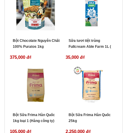
Bột Chocolate Nguyên Chất
Sữa tươi tiệt trùng
100% Puratos 1kg
Fullcream Able Farm 1L (
Malaysia)
375,000 đ
₫
35,000 đ
₫
Bột Sữa Frima Hàn Quốc
Bột Sữa Frima Hàn Quốc
1kg loại 1 (Hàng công ty)
25kg
105,000 đ
₫
2,250,000 đ
₫