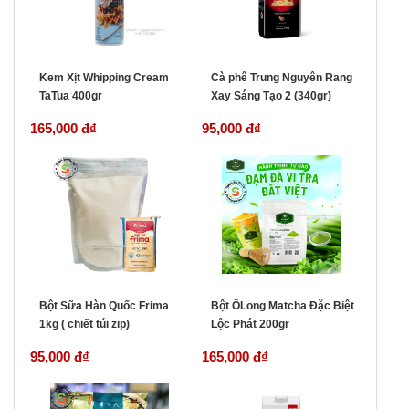
Kem Xịt Whipping Cream
Cà phê Trung Nguyên Rang
TaTua 400gr
Xay Sáng Tạo 2 (340gr)
165,000 đ
₫
95,000 đ
₫
Bột Sữa Hàn Quốc Frima
Bột ÔLong Matcha Đặc Biệt
1kg ( chiết túi zip)
Lộc Phát 200gr
95,000 đ
₫
165,000 đ
₫