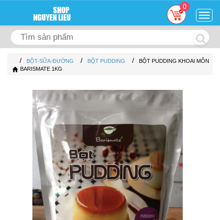
0
Togg
navig
/
/
/
BỘT-SỮA-ĐƯỜNG
BỘT PUDDING
BỘT PUDDING KHOAI MÔN
BARISMATE 1KG