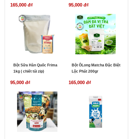
165,000 đ
₫
95,000 đ
₫
Bột Sữa Hàn Quốc Frima
Bột ÔLong Matcha Đặc Biệt
1kg ( chiết túi zip)
Lộc Phát 200gr
95,000 đ
₫
165,000 đ
₫