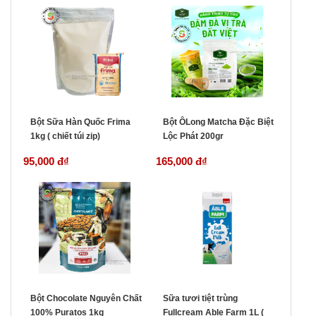
Bột Sữa Hàn Quốc Frima
Bột ÔLong Matcha Đặc Biệt
1kg ( chiết túi zip)
Lộc Phát 200gr
95,000 đ
₫
165,000 đ
₫
Bột Chocolate Nguyên Chất
Sữa tươi tiệt trùng
100% Puratos 1kg
Fullcream Able Farm 1L (