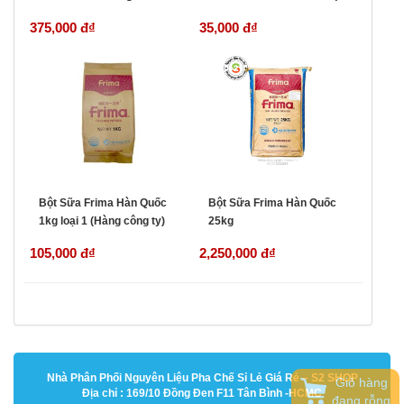
Malaysia)
375,000 đ
₫
35,000 đ
₫
Bột Sữa Frima Hàn Quốc
Bột Sữa Frima Hàn Quốc
1kg loại 1 (Hàng công ty)
25kg
105,000 đ
₫
2,250,000 đ
₫
Nhà Phân Phối Nguyên Liệu Pha Chế Sỉ Lẻ Giá Rẻ – S2 SHOP
Giỏ hàng
Địa chỉ : 169/10 Đồng Đen F11 Tân Bình -HCMC
đang rỗng