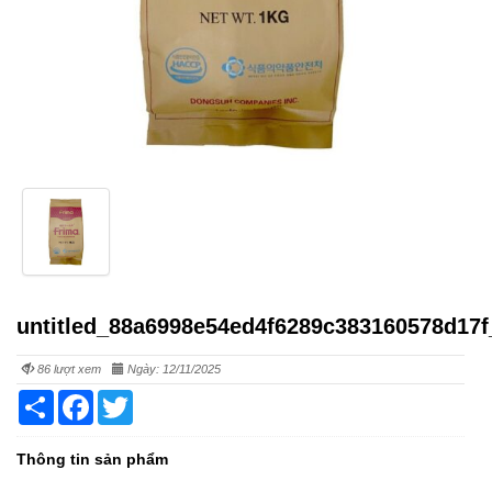
untitled_88a6998e54ed4f6289c383160578d17
86 lượt xem
Ngày: 12/11/2025
Share
Facebook
Twitter
Thông tin sản phẩm