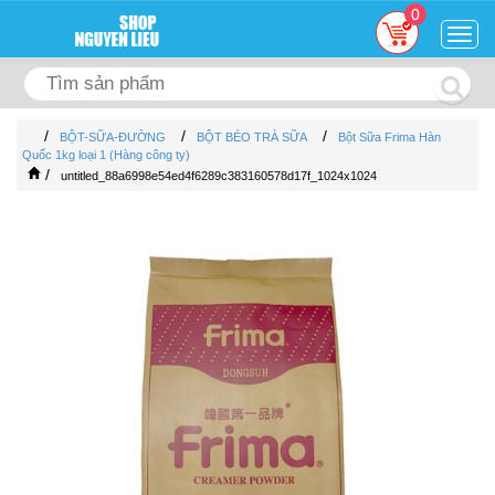
0
Togg
navig
/
/
/
BỘT-SỮA-ĐƯỜNG
BỘT BÉO TRÀ SỮA
Bột Sữa Frima Hàn
Quốc 1kg loại 1 (Hàng công ty)
/
untitled_88a6998e54ed4f6289c383160578d17f_1024x1024