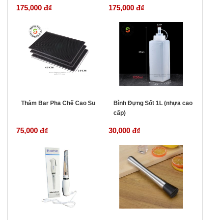
175,000 đ
₫
175,000 đ
₫
Thảm Bar Pha Chế Cao Su
Bình Đựng Sốt 1L (nhựa cao
cấp)
75,000 đ
₫
30,000 đ
₫