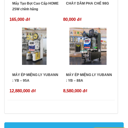
Máy Tạo Bọt Cao Cấp HOME
CHÀY DẦM PHA CHẾ 98G
25W chính hãng
165,000 đ
₫
80,000 đ
₫
MÁY ÉP MIỆNG LY YUBANN
MÁY ÉP MIỆNG LY YUBANN
: YB – 95A
: YB – 88A
12,880,000 đ
₫
8,580,000 đ
₫