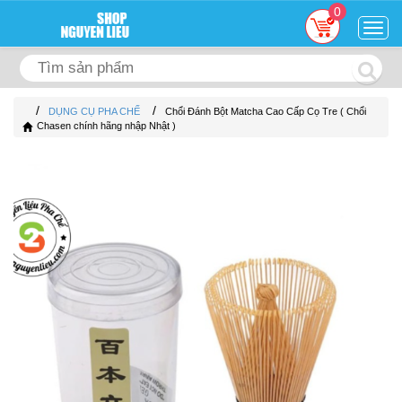
0
Togg
navig
/
/
DỤNG CỤ PHA CHẾ
Chổi Đánh Bột Matcha Cao Cấp Cọ Tre ( Chổi
Chasen chính hãng nhập Nhật )