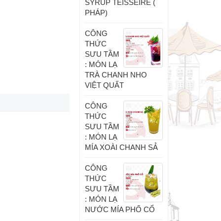
SYRUP TEISSEIRE (
PHÁP)
CÔNG
THỨC
SƯU TẦM
: MÓN LẠ
TRÀ CHANH NHO
VIỆT QUẤT
CÔNG
THỨC
SƯU TẦM
: MÓN LẠ
MÍA XOÀI CHANH SẢ
CÔNG
THỨC
SƯU TẦM
: MÓN LẠ
NƯỚC MÍA PHỐ CỔ