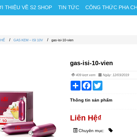
ỚI THIỆU VỀ S2 SHOP
TIN TỨC
CÔNG THỨC PHA C
/
/
CHẾ
GAS KEM – ISI 10V
gas-isi-10-vien
gas-isi-10-vien
409 lượt xem
Ngày: 12/03/2019
Share
Facebook
Twitter
Thông tin sản phẩm
Liên Hệ
₫
Chuyên mục: