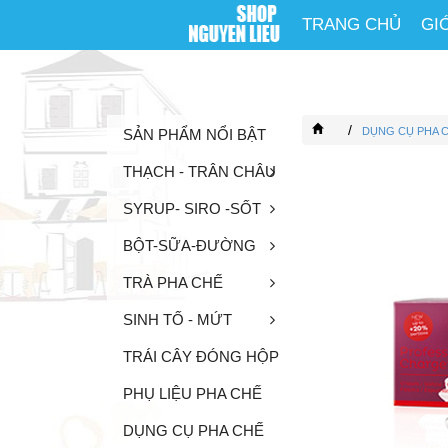
TRANG CHỦ
GI
/
DỤNG CỤ PHA 
SẢN PHẨM NỔI BẬT
THẠCH - TRÂN CHÂU
SYRUP- SIRO -SỐT
BỘT-SỮA-ĐƯỜNG
TRÀ PHA CHẾ
SINH TỐ - MỨT
TRÁI CÂY ĐÓNG HỘP
PHỤ LIỆU PHA CHẾ
DỤNG CỤ PHA CHẾ