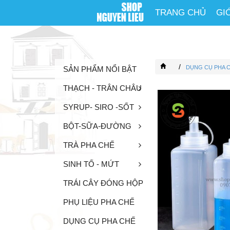
TRANG CHỦ
GI
/
DỤNG CỤ PHA 
SẢN PHẨM NỔI BẬT
THẠCH - TRÂN CHÂU
SYRUP- SIRO -SỐT
BỘT-SỮA-ĐƯỜNG
TRÀ PHA CHẾ
SINH TỐ - MỨT
TRÁI CÂY ĐÓNG HỘP
PHỤ LIỆU PHA CHẾ
DỤNG CỤ PHA CHẾ