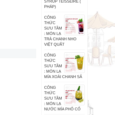
SYRUP TEISSEIRE (
PHÁP)
CÔNG
THỨC
SƯU TẦM
: MÓN LẠ
TRÀ CHANH NHO
VIỆT QUẤT
CÔNG
THỨC
SƯU TẦM
: MÓN LẠ
MÍA XOÀI CHANH SẢ
CÔNG
THỨC
SƯU TẦM
: MÓN LẠ
NƯỚC MÍA PHỐ CỔ