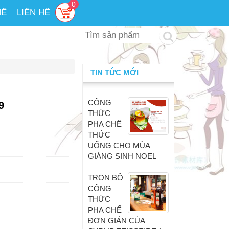
0
HẾ
LIÊN HỆ
TIN TỨC MỚI
CÔNG
9
THỨC
PHA CHẾ
THỨC
UỐNG CHO MÙA
GIÁNG SINH NOEL
TRỌN BỘ
CÔNG
THỨC
PHA CHẾ
ĐƠN GIẢN CỦA