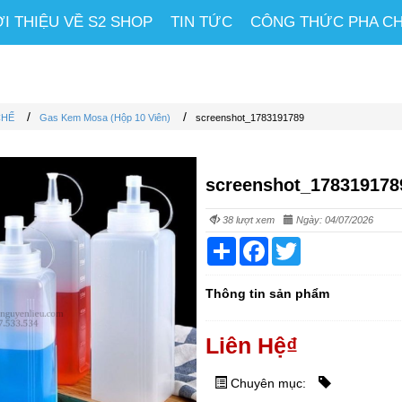
ỚI THIỆU VỀ S2 SHOP
TIN TỨC
CÔNG THỨC PHA C
/
/
CHẾ
Gas Kem Mosa (Hộp 10 Viên)
screenshot_1783191789
screenshot_178319178
38 lượt xem
Ngày: 04/07/2026
Share
Facebook
Twitter
Thông tin sản phẩm
Liên Hệ
₫
Chuyên mục: