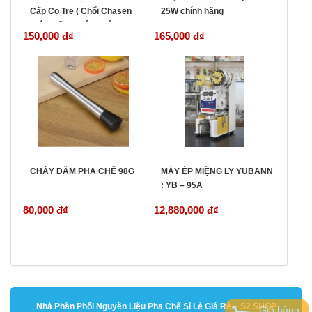
Cấp Cọ Tre ( Chổi Chasen
25W chính hãng
chính hãng nhập Nhật )
150,000 đ
₫
165,000 đ
₫
CHÀY DẦM PHA CHẾ 98G
MÁY ÉP MIỆNG LY YUBANN
: YB – 95A
80,000 đ
₫
12,880,000 đ
₫
Nhà Phân Phối Nguyên Liệu Pha Chế Sỉ Lẻ Giá Rẻ – S2 SHOP
Giỏ hàng