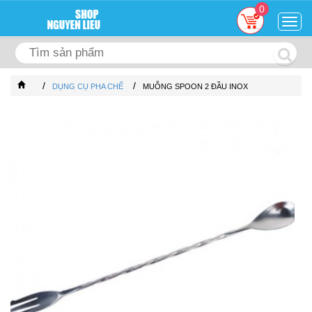
0
Togg
navig
/
/
DỤNG CỤ PHA CHẾ
MUỖNG SPOON 2 ĐẦU INOX