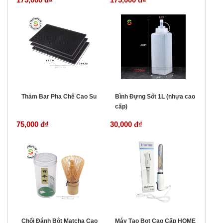
Thảm Bar Pha Chế Cao Su
Bình Đựng Sốt 1L (nhựa cao
cấp)
75,000 đ
₫
30,000 đ
₫
Chổi Đánh Bột Matcha Cao
Máy Tạo Bọt Cao Cấp HOME