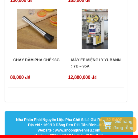
150,000 đ
₫
165,000 đ
₫
CHÀY DẦM PHA CHẾ 98G
MÁY ÉP MIỆNG LY YUBANN
: YB – 95A
80,000 đ
₫
12,880,000 đ
₫
Nhà Phân Phối Nguyên Liệu Pha Chế Sỉ Lẻ Giá Rẻ – S2 SHOP
Giỏ hàng
Địa chỉ : 169/10 Đồng Đen F11 Tân Bình -HCMC
đang rỗng
Website : www.shopnguyenlieu.com
Hotline : 0907.533.534 ( Zalo, SMS, Call)