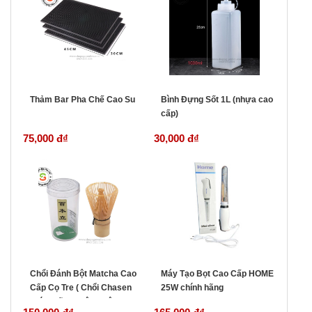
Thảm Bar Pha Chế Cao Su
Bình Đựng Sốt 1L (nhựa cao
cấp)
75,000 đ
₫
30,000 đ
₫
Chổi Đánh Bột Matcha Cao
Máy Tạo Bọt Cao Cấp HOME
Cấp Cọ Tre ( Chổi Chasen
25W chính hãng
chính hãng nhập Nhật )