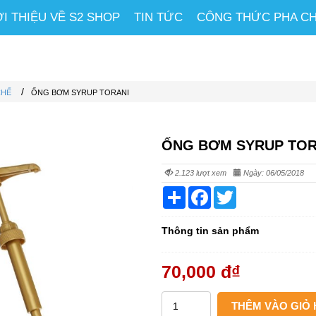
ỚI THIỆU VỀ S2 SHOP
TIN TỨC
CÔNG THỨC PHA C
/
CHẾ
ỐNG BƠM SYRUP TORANI
ỐNG BƠM SYRUP TOR
2.123 lượt xem
Ngày: 06/05/2018
Share
Facebook
Twitter
Thông tin sản phẩm
70,000 đ
₫