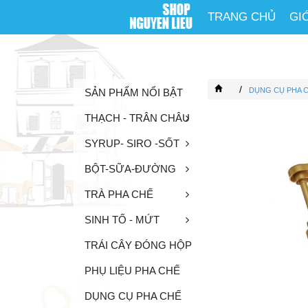
TRANG CHỦ
GI
/
DỤNG CỤ PHA 
SẢN PHẨM NỔI BẬT
THẠCH - TRÂN CHÂU
SYRUP- SIRO -SỐT
BỘT-SỮA-ĐƯỜNG
TRÀ PHA CHẾ
SINH TỐ - MỨT
TRÁI CÂY ĐÓNG HỘP
PHỤ LIỆU PHA CHẾ
DỤNG CỤ PHA CHẾ