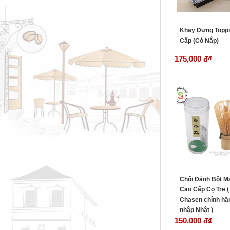
Khay Đựng Topp
Cấp (Có Nắp)
175,000 đ
₫
Chổi Đánh Bột M
Cao Cấp Cọ Tre (
Chasen chính hã
nhập Nhật )
150,000 đ
₫