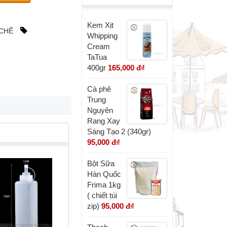
Kem Xịt
 CHẾ
Whipping
Cream
TaTua
400gr
165,000 đ
₫
Cà phê
Trung
Nguyên
Rang Xay
Sáng Tạo 2 (340gr)
95,000 đ
₫
Bột Sữa
Hàn Quốc
Frima 1kg
( chiết túi
zip)
95,000 đ
₫