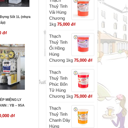
Thạch
Thuỷ Tinh
Vải Hùng
 Đựng Sốt 1L (nhựa
Chương
cấp)
1kg
75,000 đ
₫
0 đ
₫
Thạch
Thuỷ Tinh
Ổi Hồng
Hùng
Chương 1kg
75,000 đ
₫
Thạch
Thuỷ Tinh
Phúc Bổn
Tử Hùng
Chương 1kg
75,000 đ
₫
ÉP MIỆNG LY
NN : YB – 95A
Thạch
Thuỷ Tinh
0,000 đ
₫
Chanh Dây
Hùng