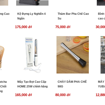
ing Cao
Kệ Đựng Ly Nghiên 4
Thảm Bar Pha Chế Cao
Bình
Ngăn
Su
cao 
175,000 đ
₫
75,000 đ
₫
30,00
atcha
Máy Tạo Bọt Cao Cấp
CHÀY DẦM PHA CHẾ
MÁY 
 Chổi
HOME 25W chính hãng
98G
YUBA
ng
165,000 đ
₫
80,000 đ
₫
12,88