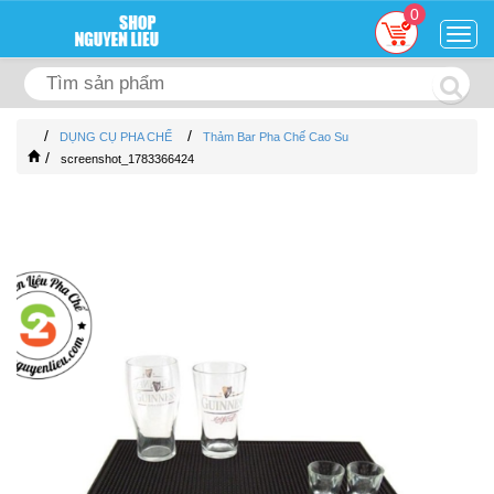
0
Togg
navig
/
/
DỤNG CỤ PHA CHẾ
Thảm Bar Pha Chế Cao Su
/
screenshot_1783366424