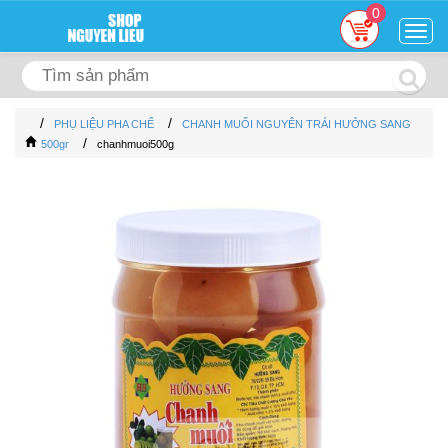
0
Togg
navig
/
/
PHỤ LIỆU PHA CHẾ
CHANH MUỐI NGUYÊN TRÁI HƯỞNG SANG
/
500gr
chanhmuoi500g