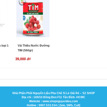
 loại 1
Vải Thiều Nước Đường
TIM (560gr)
39,000 đ
₫
Nhà Phân Phối Nguyên Liệu Pha Chế Sỉ Lẻ Giá Rẻ – S2 SHOP
Địa chỉ : 169/10 Đồng Đen F11 Tân Bình -HCMC
Website : www.shopnguyenlieu.com
Hotline : 0907.533.534 ( Zalo, SMS, Call)