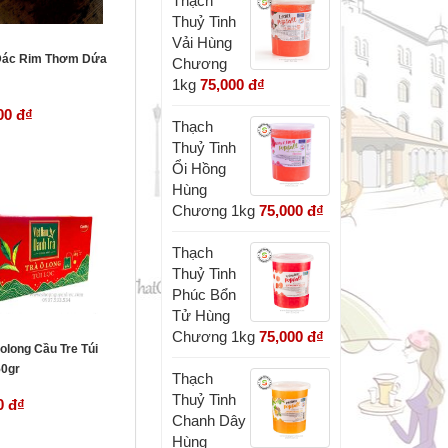
Thạch
Thuỷ Tinh
Vải Hùng
Đác Rim Thơm Dứa
Chương
1kg
75,000 đ
₫
00 đ
₫
Thạch
Thuỷ Tinh
Ổi Hồng
Hùng
Chương 1kg
75,000 đ
₫
Thạch
Thuỷ Tinh
Phúc Bổn
Tử Hùng
Chương 1kg
75,000 đ
₫
olong Cầu Tre Túi
50gr
Thạch
Thuỷ Tinh
0 đ
₫
Chanh Dây
Hùng