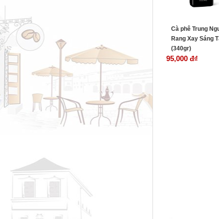
Cà phê Trung Ng
Rang Xay Sáng T
(340gr)
95,000 đ
₫