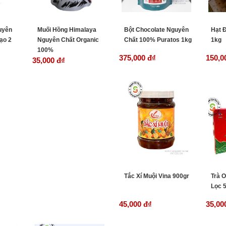
uyên
Muối Hồng Himalaya
Bột Chocolate Nguyên
Hạt 
ạo 2
Nguyên Chất Organic
Chất 100% Puratos 1kg
1kg
100%
375,000 đ
₫
150,0
35,000 đ
₫
Tắc Xí Muội Vina 900gr
Trà O
Lọc 
45,000 đ
₫
35,00