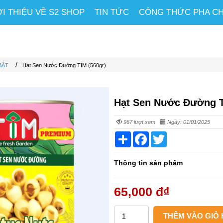
ỚI THIỆU VỀ S2 SHOP
TIN TỨC
CÔNG THỨC PHA C
/
BẬT
Hạt Sen Nước Đường TIM (560gr)
Hạt Sen Nước Đường T
967 lượt xem
Ngày: 01/01/2025
Share
Facebook
Twitter
Thông tin sản phẩm
65,000 đ
₫