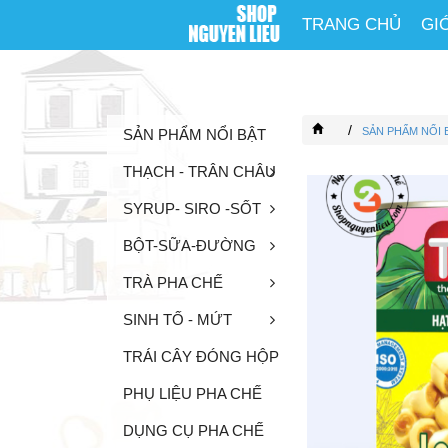
TRANG CHỦ
GI
/
SẢN PHẨM NỔI 
SẢN PHẨM NỔI BẬT
THẠCH - TRÂN CHÂU
SYRUP- SIRO -SỐT
BỘT-SỮA-ĐƯỜNG
TRÀ PHA CHẾ
SINH TỐ - MỨT
TRÁI CÂY ĐÓNG HỘP
PHỤ LIỆU PHA CHẾ
DỤNG CỤ PHA CHẾ