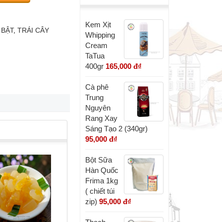
Kem Xịt
 BẬT
,
TRÁI CÂY
Whipping
Cream
TaTua
400gr
165,000 đ
₫
Cà phê
Trung
Nguyên
Rang Xay
Sáng Tạo 2 (340gr)
95,000 đ
₫
Bột Sữa
Hàn Quốc
Frima 1kg
( chiết túi
zip)
95,000 đ
₫