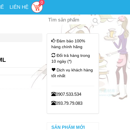
0
HẾ
LIÊN HỆ
Đảm bảo 100%
hàng chính hãng
Đổi trả hàng trong
ML
10 ngày (*)
Dịch vụ khách hàng
tốt nhất
0907.533.534
093.79.79.083
SẢN PHẨM MỚI