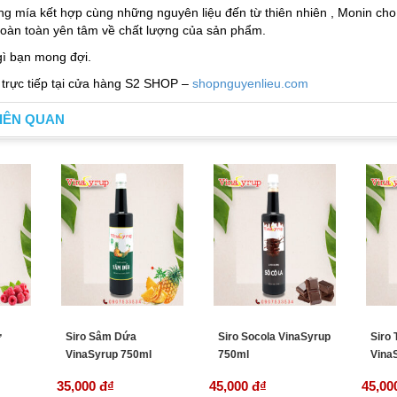
ng mía kết hợp cùng những nguyên liệu đến từ thiên nhiên , Monin cho
hoàn toàn yên tâm về chất lượng của sản phẩm.
ì bạn mong đợi.
 trực tiếp tại cửa hàng S2 SHOP –
shopnguyenlieu.com
IÊN QUAN
ử
Siro Sâm Dứa
Siro Socola VinaSyrup
Siro
VinaSyrup 750ml
750ml
Vina
35,000 đ
₫
45,000 đ
₫
45,00