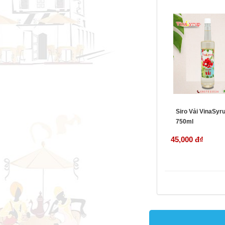
Siro Vải VinaSyr
750ml
45,000 đ
₫