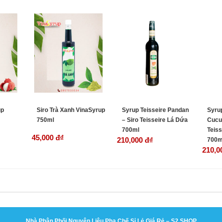
up
Siro Trà Xanh VinaSyrup
Syrup Teisseire Pandan
Syrup
750ml
– Siro Teisseire Lá Dứa
Cucu
700ml
Teis
45,000 đ
₫
210,000 đ
₫
700m
210,0
Nhà Phân Phối Nguyên Liệu Pha Chế Sỉ Lẻ Giá Rẻ – S2 SHOP