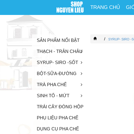
TRANG CHỦ
GI
/
SYRUP- SIRO -
SẢN PHẨM NỔI BẬT
THẠCH - TRÂN CHÂU
SYRUP- SIRO -SỐT
BỘT-SỮA-ĐƯỜNG
TRÀ PHA CHẾ
SINH TỐ - MỨT
TRÁI CÂY ĐÓNG HỘP
PHỤ LIỆU PHA CHẾ
DỤNG CỤ PHA CHẾ