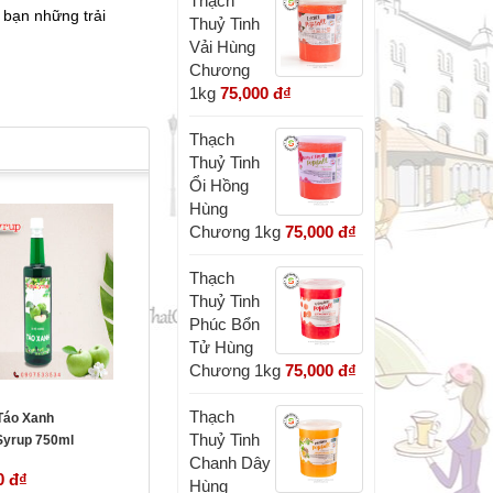
Thạch
 bạn những trải
Thuỷ Tinh
Vải Hùng
Chương
1kg
75,000 đ
₫
Thạch
Thuỷ Tinh
Ổi Hồng
Hùng
Chương 1kg
75,000 đ
₫
Thạch
Thuỷ Tinh
Phúc Bổn
Tử Hùng
Chương 1kg
75,000 đ
₫
Thạch
 Táo Xanh
Thuỷ Tinh
Syrup 750ml
Chanh Dây
0 đ
₫
Hùng