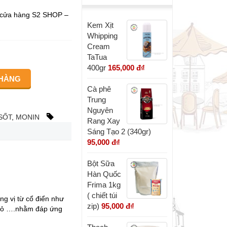
ại cửa hàng S2 SHOP –
Kem Xịt
Whipping
Cream
TaTua
400gr
165,000 đ
₫
Cà phê
Trung
Nguyên
SỐT
,
MONIN
Rang Xay
Sáng Tạo 2 (340gr)
95,000 đ
₫
Bột Sữa
Hàn Quốc
Frima 1kg
( chiết túi
ng vị từ cổ điển như
zip)
95,000 đ
₫
m đỏ ….nhằm đáp ứng