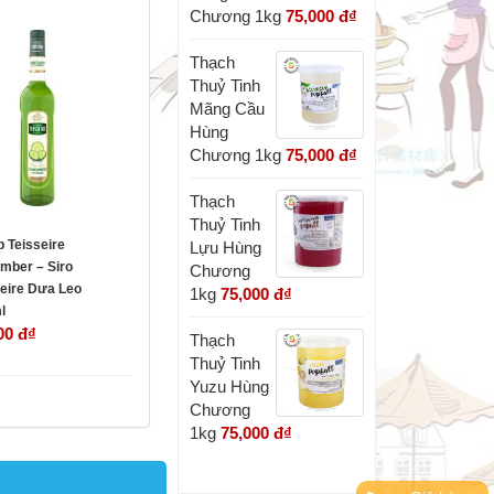
Chương 1kg
75,000 đ
₫
Thạch
Thuỷ Tinh
Mãng Cầu
Hùng
Chương 1kg
75,000 đ
₫
Thạch
Thuỷ Tinh
 Teisseire
Lựu Hùng
mber – Siro
Chương
seire Dưa Leo
1kg
75,000 đ
₫
l
00 đ
₫
Thạch
Thuỷ Tinh
Yuzu Hùng
Chương
1kg
75,000 đ
₫