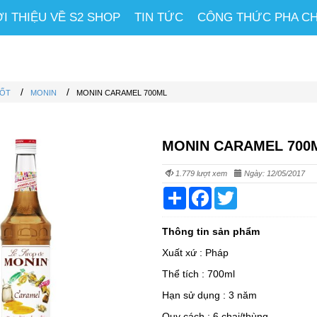
ỚI THIỆU VỀ S2 SHOP
TIN TỨC
CÔNG THỨC PHA C
/
/
SỐT
MONIN
MONIN CARAMEL 700ML
MONIN CARAMEL 700
1.779 lượt xem
Ngày: 12/05/2017
Share
Facebook
Twitter
Thông tin sản phẩm
Xuất xứ : Pháp
Thể tích : 700ml
Hạn sử dụng : 3 năm
Quy cách : 6 chai/thùng