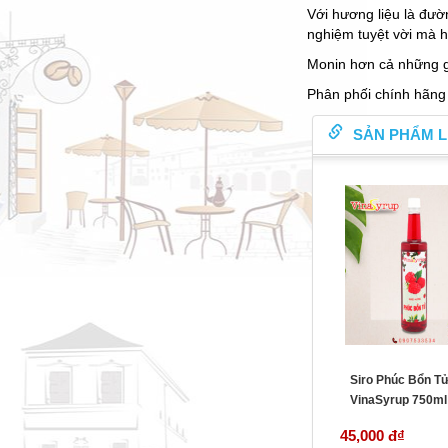
Với hương liệu là đườ
nghiệm tuyệt vời mà 
Monin hơn cả những g
Phân phối chính hãng
SẢN PHẨM L
Siro Phúc Bổn T
VinaSyrup 750ml
45,000 đ
₫