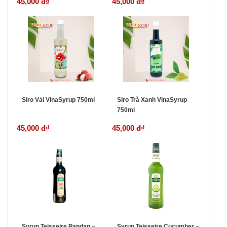
45,000 đ
₫
45,000 đ
₫
Siro Vải VinaSyrup 750ml
Siro Trà Xanh VinaSyrup
750ml
45,000 đ
₫
45,000 đ
₫
Syrup Teisseire Pandan –
Syrup Teisseire Cucumber –