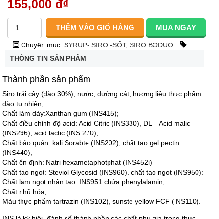
155,000 đ
₫
Chuyên mục:
SYRUP- SIRO -SỐT
,
SIRO BODUO
THÔNG TIN SẢN PHẨM
Thành phần sản phẩm
Siro trái cây (đào 30%), nước, đường cát, hương liệu thực phẩm
đào tự nhiên;
Chất làm dày:Xanthan gum (INS415);
Chất điều chỉnh độ acid: Acid Citric (INS330), DL – Acid malic
(INS296), acid lactic (INS 270);
Chất bảo quản: kali Sorabte (INS202), chất tạo gel pectin
(INS440);
Chất ổn định: Natri hexametaphotphat (INS452i);
Chất tạo ngọt: Steviol Glycosid (INS960), chất tạo ngọt (INS950);
Chất làm ngọt nhân tạo: INS951 chứa phenylalamin;
Chất nhũ hóa;
Màu thực phẩm tartrazin (INS102), sunste yellow FCF (INS110).
INS là ký hiệu đánh số thành phần các chất phụ gia trong thực