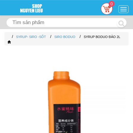
0
Togg
navig
/
/
/
SYRUP- SIRO -SỐT
SIRO BODUO
SYRUP BODUO ĐÀO 2L