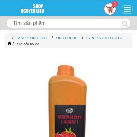
0
Togg
navig
/
/
/
SYRUP- SIRO -SỐT
SIRO BODUO
SYRUP BODUO DÂU 2L
/
siro-dâu boudo