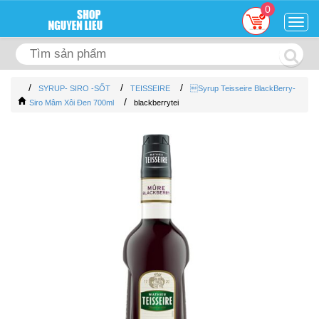
0
Togg
navig
/
/
/
SYRUP- SIRO -SỐT
TEISSEIRE
Syrup Teisseire BlackBerry-
/
Siro Mâm Xôi Đen 700ml
blackberrytei