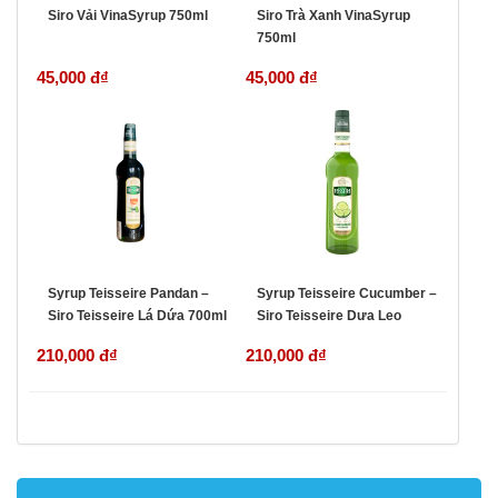
Siro Vải VinaSyrup 750ml
Siro Trà Xanh VinaSyrup
750ml
45,000 đ
₫
45,000 đ
₫
Syrup Teisseire Pandan –
Syrup Teisseire Cucumber –
Siro Teisseire Lá Dứa 700ml
Siro Teisseire Dưa Leo
700ml
210,000 đ
₫
210,000 đ
₫