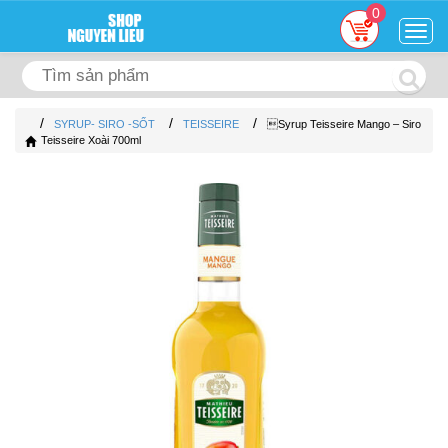
0
Togg
navig
/
/
/
SYRUP- SIRO -SỐT
TEISSEIRE
Syrup Teisseire Mango – Siro
Teisseire Xoài 700ml