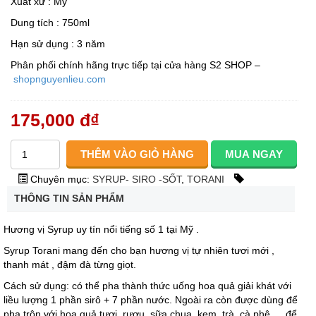
Xuất xứ : Mỹ
Dung tích : 750ml
Hạn sử dụng : 3 năm
Phân phối chính hãng trực tiếp tại cửa hàng S2 SHOP –
shopnguyenlieu.com
175,000 đ
₫
Chuyên mục:
SYRUP- SIRO -SỐT
,
TORANI
THÔNG TIN SẢN PHẨM
Hương vị Syrup uy tín nổi tiếng số 1 tại Mỹ .
Syrup Torani mang đến cho bạn hương vị tự nhiên tươi mới ,
thanh mát , đậm đà từng giọt.
Cách sử dụng: có thể pha thành thức uống hoa quả giải khát với
liều lượng 1 phần sirô + 7 phần nước. Ngoài ra còn được dùng để
pha trộn với hoa quả tươi, rượu, sữa chua, kem, trà, cà phê,… để