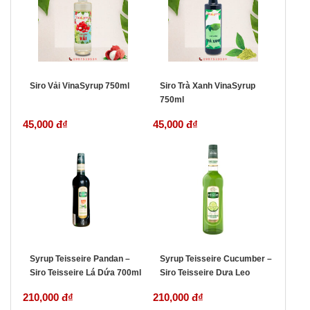
Siro Vải VinaSyrup 750ml
Siro Trà Xanh VinaSyrup
750ml
45,000 đ
₫
45,000 đ
₫
Syrup Teisseire Pandan –
Syrup Teisseire Cucumber –
Siro Teisseire Lá Dứa 700ml
Siro Teisseire Dưa Leo
700ml
210,000 đ
₫
210,000 đ
₫