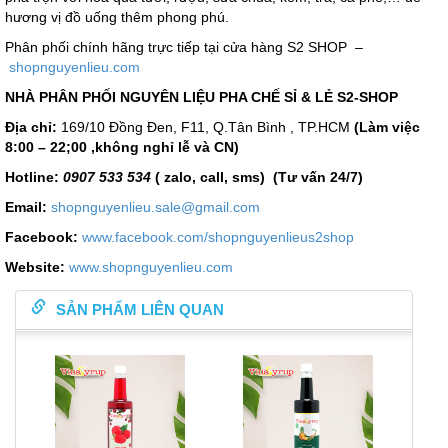
hương vị đồ uống thêm phong phú.
Phân phối chính hãng trực tiếp tại cửa hàng S2 SHOP –
shopnguyenlieu.com
NHÀ PHÂN PHỐI NGUYÊN LIỆU PHA CHẾ SỈ & LẺ S2-SHOP
Địa chỉ:
169/10 Đồng Đen, F11, Q.Tân Bình , TP.HCM
(Làm việc
8:00 – 22;00 ,không nghỉ lễ và CN)
Hotline:
0907
533 534
( zalo, call, sms) (Tư vấn 24/7)
Email:
shopnguyenlieu.sale@gmail.com
Facebook:
www.facebook.com/shopnguyenlieus2shop
Website:
www.shopnguyenlieu.com
SẢN PHẨM LIÊN QUAN