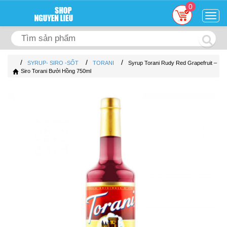
0
Togg
navig
/
/
/
SYRUP- SIRO -SỐT
TORANI
Syrup Torani Rudy Red Grapefruit –
Siro Torani Bưởi Hồng 750ml