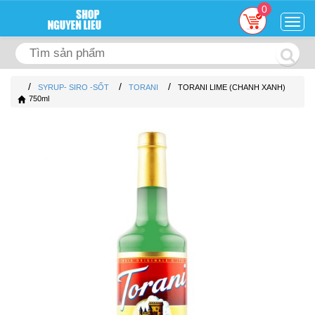
0
Togg
navig
/
/
/
SYRUP- SIRO -SỐT
TORANI
TORANI LIME (CHANH XANH)
750ml