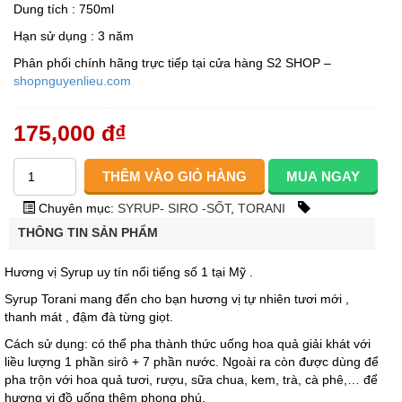
Dung tích : 750ml
Hạn sử dụng : 3 năm
Phân phối chính hãng trực tiếp tại cửa hàng S2 SHOP –
shopnguyenlieu.com
175,000 đ
₫
Chuyên mục:
SYRUP- SIRO -SỐT
,
TORANI
THÔNG TIN SẢN PHẨM
Hương vị Syrup uy tín nổi tiếng số 1 tại Mỹ .
Syrup Torani mang đến cho bạn hương vị tự nhiên tươi mới ,
thanh mát , đậm đà từng giọt.
Cách sử dụng: có thể pha thành thức uống hoa quả giải khát với
liều lượng 1 phần sirô + 7 phần nước. Ngoài ra còn được dùng để
pha trộn với hoa quả tươi, rượu, sữa chua, kem, trà, cà phê,… để
hương vị đồ uống thêm phong phú.