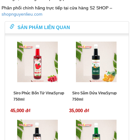
Phân phối chính hãng trực tiếp tại cửa hàng S2 SHOP –
shopnguyenlieu.com
SẢN PHẨM LIÊN QUAN
Siro Phúc Bổn Tử VinaSyrup
Siro Sâm Dứa VinaSyrup
750ml
750ml
45,000 đ
₫
35,000 đ
₫