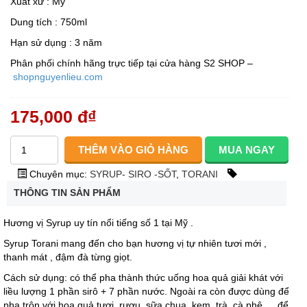
Xuất xứ : Mỹ
Dung tích : 750ml
Hạn sử dụng : 3 năm
Phân phối chính hãng trực tiếp tại cửa hàng S2 SHOP –
shopnguyenlieu.com
175,000 đ
₫
Chuyên mục:
SYRUP- SIRO -SỐT
,
TORANI
THÔNG TIN SẢN PHẨM
Hương vị Syrup uy tín nổi tiếng số 1 tại Mỹ .
Syrup Torani mang đến cho bạn hương vị tự nhiên tươi mới ,
thanh mát , đậm đà từng giọt.
Cách sử dụng: có thể pha thành thức uống hoa quả giải khát với
liều lượng 1 phần sirô + 7 phần nước. Ngoài ra còn được dùng để
pha trộn với hoa quả tươi, rượu, sữa chua, kem, trà, cà phê,… để