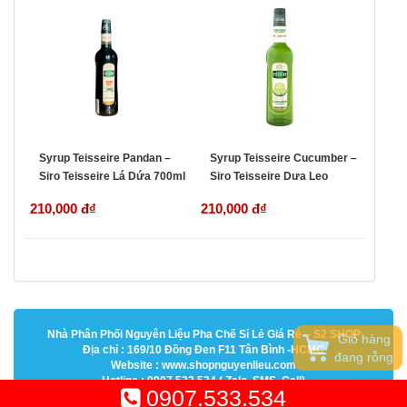
Syrup Teisseire Pandan –
Syrup Teisseire Cucumber –
Siro Teisseire Lá Dứa 700ml
Siro Teisseire Dưa Leo
700ml
210,000 đ
₫
210,000 đ
₫
Nhà Phân Phối Nguyên Liệu Pha Chế Sỉ Lẻ Giá Rẻ – S2 SHOP
Giỏ hàng
Địa chỉ : 169/10 Đồng Đen F11 Tân Bình -HCMC
đang rỗng
Website : www.shopnguyenlieu.com
Hotline : 0907.533.534 ( Zalo, SMS, Call)
0907.533.534