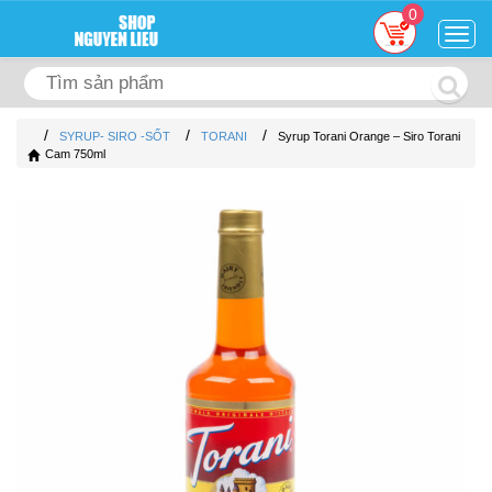
0
Togg
navig
/
/
/
SYRUP- SIRO -SỐT
TORANI
Syrup Torani Orange – Siro Torani
Cam 750ml