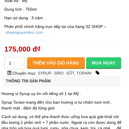
Xuất xứ : Mỹ
Dung tích : 750ml
Hạn sử dụng : 3 năm
Phân phối chính hãng trực tiếp tại cửa hàng S2 SHOP –
shopnguyenlieu.com
175,000 đ
₫
Chuyên mục:
SYRUP- SIRO -SỐT
,
TORANI
THÔNG TIN SẢN PHẨM
Hương vị Syrup uy tín nổi tiếng số 1 tại Mỹ .
Syrup Torani mang đến cho bạn hương vị tự nhiên tươi mới ,
thanh mát , đậm đà từng giọt.
Cách sử dụng: có thể pha thành thức uống hoa quả giải khát với
liều lượng 1 phần sirô + 7 phần nước. Ngoài ra còn được dùng để
pha trộn với hoa quả tươi, rượu, sữa chua, kem, trà, cà phê,… để