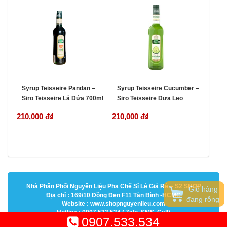
Syrup Teisseire Pandan –
Syrup Teisseire Cucumber –
Siro Teisseire Lá Dứa 700ml
Siro Teisseire Dưa Leo
700ml
210,000 đ
₫
210,000 đ
₫
Nhà Phân Phối Nguyên Liệu Pha Chế Sỉ Lẻ Giá Rẻ – S2 SHOP
Giỏ hàng
Địa chỉ : 169/10 Đồng Đen F11 Tân Bình -HCMC
đang rỗng
Website : www.shopnguyenlieu.com
Hotline : 0907.533.534 ( Zalo, SMS, Call)
0907.533.534