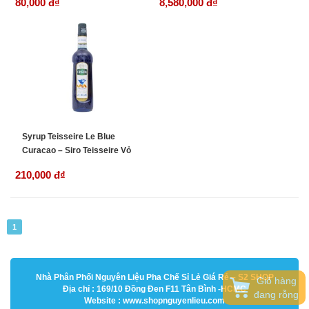
80,000 đ
₫
8,580,000 đ
₫
Syrup Teisseire Le Blue
Curacao – Siro Teisseire Vỏ
Cam 700ml
210,000 đ
₫
1
Nhà Phân Phối Nguyên Liệu Pha Chế Sỉ Lẻ Giá Rẻ – S2 SHOP
Giỏ hàng
Địa chỉ : 169/10 Đồng Đen F11 Tân Bình -HCMC
đang rỗng
Website : www.shopnguyenlieu.com