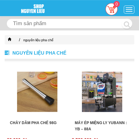
0
Togg
navig
/
nguyên liệu pha chế
NGUYÊN LIỆU PHA CHẾ
CHÀY DẦM PHA CHẾ 98G
MÁY ÉP MIỆNG LY YUBANN :
YB – 88A