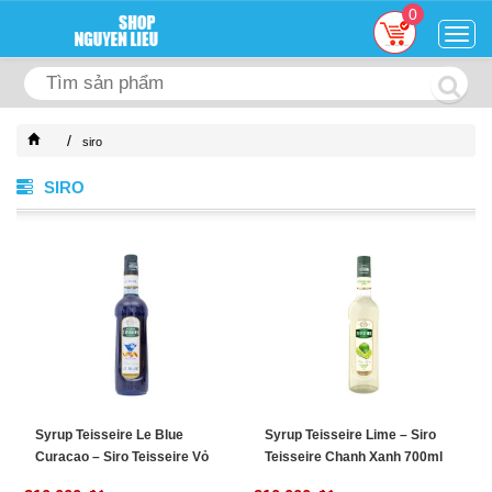
0
Togg
navig
/
siro
SIRO
Syrup Teisseire Le Blue
Syrup Teisseire Lime – Siro
Curacao – Siro Teisseire Vỏ
Teisseire Chanh Xanh 700ml
Cam 700ml