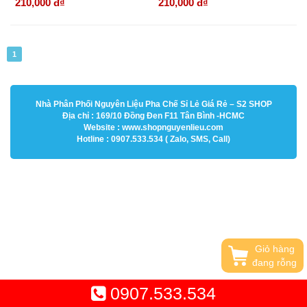
210,000 đ
₫
210,000 đ
₫
1
Nhà Phân Phối Nguyên Liệu Pha Chế Sỉ Lẻ Giá Rẻ – S2 SHOP
Địa chỉ : 169/10 Đồng Đen F11 Tân Bình -HCMC
Website : www.shopnguyenlieu.com
Hotline : 0907.533.534 ( Zalo, SMS, Call)
Giỏ hàng
đang rỗng
0907.533.534