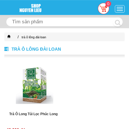
0
Togg
navig
/
trà ô lông đài loan
TRÀ Ô LÔNG ĐÀI LOAN
Trà Ô Long Túi Lọc Phúc Long