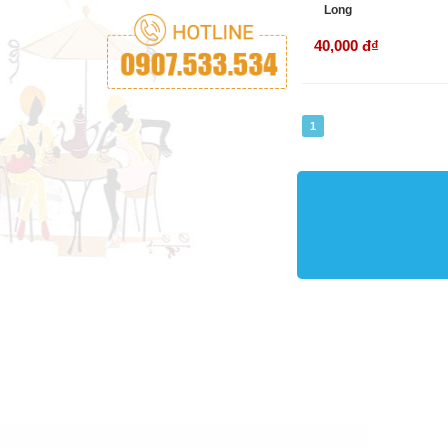
Long
40,000 đ
₫
1