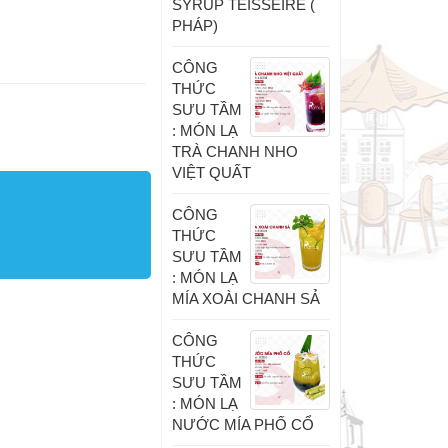
SYRUP TEISSEIRE (
PHÁP)
CÔNG
THỨC
SƯU TẦM
: MÓN LẠ
TRÀ CHANH NHO
VIỆT QUẤT
CÔNG
THỨC
SƯU TẦM
: MÓN LẠ
MÍA XOÀI CHANH SẢ
CÔNG
THỨC
SƯU TẦM
: MÓN LẠ
NƯỚC MÍA PHỐ CỔ