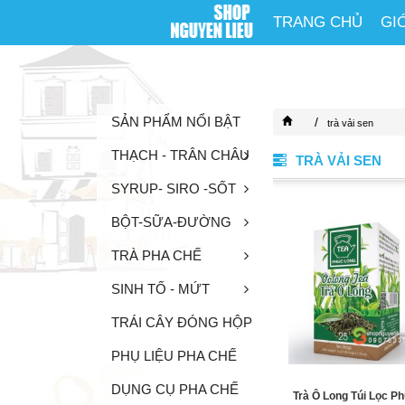
TRANG CHỦ
GI
SẢN PHẨM NỔI BẬT
/
trà vải sen
THẠCH - TRÂN CHÂU
TRÀ VẢI SEN
SYRUP- SIRO -SỐT
BỘT-SỮA-ĐƯỜNG
TRÀ PHA CHẾ
SINH TỐ - MỨT
TRÁI CÂY ĐÓNG HỘP
PHỤ LIỆU PHA CHẾ
DỤNG CỤ PHA CHẾ
Trà Ô Long Túi Lọc P