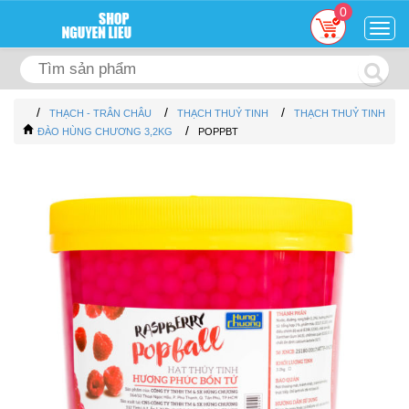
0
Togg
navig
/
/
/
THẠCH - TRÂN CHÂU
THẠCH THUỶ TINH
THẠCH THUỶ TINH
/
ĐÀO HÙNG CHƯƠNG 3,2KG
POPPBT