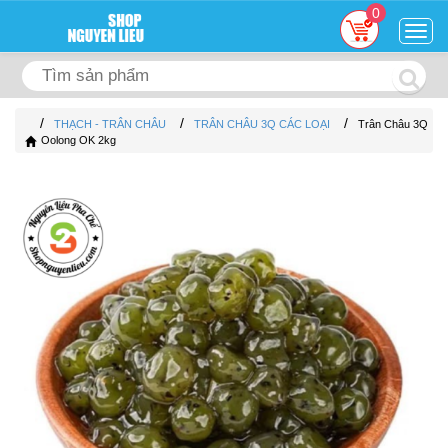
0
Togg
navig
/
/
/
THẠCH - TRÂN CHÂU
TRÂN CHÂU 3Q CÁC LOẠI
Trân Châu 3Q
Oolong OK 2kg