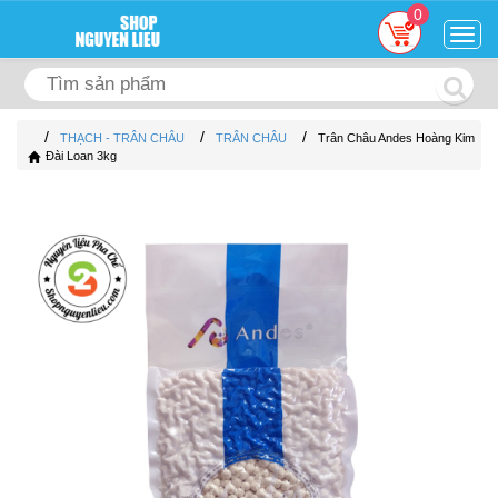
0
Togg
navig
/
/
/
THẠCH - TRÂN CHÂU
TRÂN CHÂU
Trân Châu Andes Hoàng Kim
Đài Loan 3kg