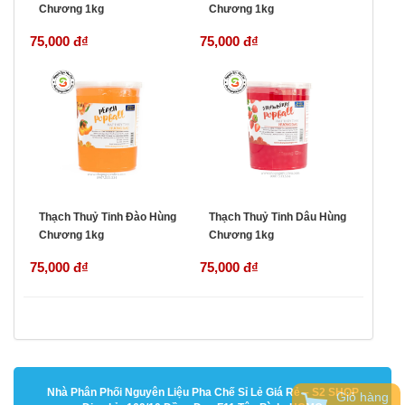
Chương 1kg
Chương 1kg
75,000 đ
₫
75,000 đ
₫
Thạch Thuỷ Tinh Đào Hùng
Thạch Thuỷ Tinh Dâu Hùng
Chương 1kg
Chương 1kg
75,000 đ
₫
75,000 đ
₫
Nhà Phân Phối Nguyên Liệu Pha Chế Sỉ Lẻ Giá Rẻ – S2 SHOP
Giỏ hàng