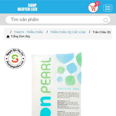
0
Togg
navig
/
/
/
THẠCH - TRÂN CHÂU
TRÂN CHÂU 3Q CÁC LOẠI
Trân Châu 3Q
Trắng Zion 2kg