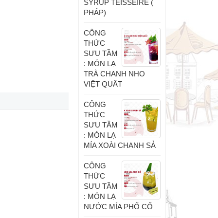
SYRUP TEISSEIRE (
PHÁP)
CÔNG
THỨC
SƯU TẦM
: MÓN LẠ
TRÀ CHANH NHO
VIỆT QUẤT
CÔNG
THỨC
SƯU TẦM
: MÓN LẠ
MÍA XOÀI CHANH SẢ
CÔNG
THỨC
SƯU TẦM
: MÓN LẠ
NƯỚC MÍA PHỐ CỔ