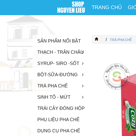
TRANG CHỦ
GI
/
TRÀ PHA CHẾ
SẢN PHẨM NỔI BẬT
THẠCH - TRÂN CHÂU
SYRUP- SIRO -SỐT
BỘT-SỮA-ĐƯỜNG
TRÀ PHA CHẾ
SINH TỐ - MỨT
TRÁI CÂY ĐÓNG HỘP
PHỤ LIỆU PHA CHẾ
DỤNG CỤ PHA CHẾ