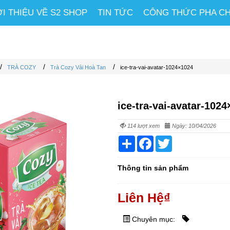
ỚI THIỆU VỀ S2 SHOP
TIN TỨC
CÔNG THỨC PHA C
/
/
/
TRÀ COZY
Trà Cozy Vải Hoà Tan
ice-tra-vai-avatar-1024×1024
ice-tra-vai-avatar-102
114 lượt xem
Ngày: 10/04/2026
Share
Facebook
Twitter
Thông tin sản phẩm
Liên Hệ
₫
Chuyên mục: