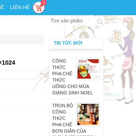
0
HẾ
LIÊN HỆ
TIN TỨC MỚI
CÔNG
4×1024
THỨC
PHA CHẾ
THỨC
UỐNG CHO MÙA
GIÁNG SINH NOEL
TRỌN BỘ
CÔNG
THỨC
PHA CHẾ
ĐƠN GIẢN CỦA