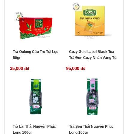
Trà Oolong Cầu Tre Túi Lọc
Cozy Gold Label Black Tea –
50gr
Trà Đen Cozy Nhãn Vàng Túi
Lọc (100 gói)
35,000 đ
₫
95,000 đ
₫
Trà Lài Thái Nguyên Phúc
Trà Sen Thái Nguyên Phúc
Long 100gr
Long 100gr