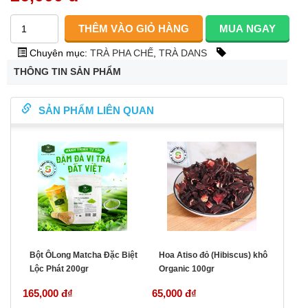
Chuyên mục:
TRÀ PHA CHẾ
,
TRÀ DANS
THÔNG TIN SẢN PHẨM
SẢN PHẨM LIÊN QUAN
Bột ÔLong Matcha Đặc Biệt
Hoa Atiso đỏ (Hibiscus) khô
Lộc Phát 200gr
Organic 100gr
165,000 đ
₫
65,000 đ
₫