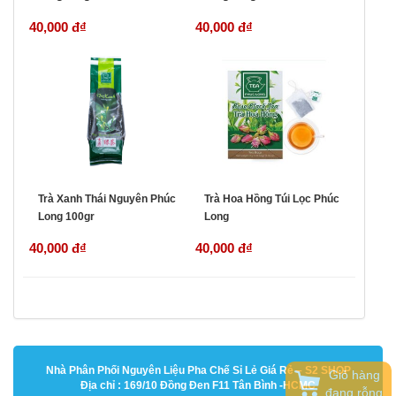
40,000 đ
₫
40,000 đ
₫
Trà Xanh Thái Nguyên Phúc
Trà Hoa Hồng Túi Lọc Phúc
Long 100gr
Long
40,000 đ
₫
40,000 đ
₫
Nhà Phân Phối Nguyên Liệu Pha Chế Sỉ Lẻ Giá Rẻ – S2 SHOP
Giỏ hàng
Địa chỉ : 169/10 Đồng Đen F11 Tân Bình -HCMC
đang rỗng