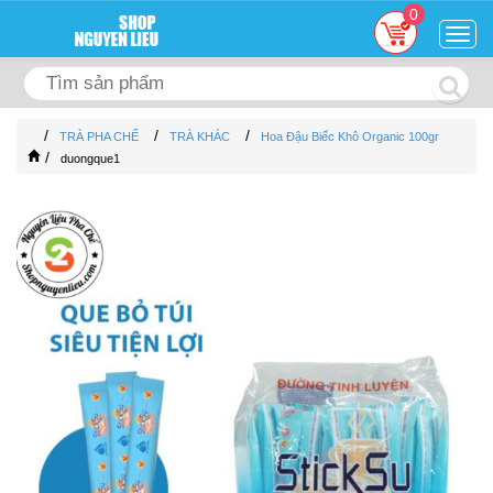
0
Togg
navig
/
/
/
TRÀ PHA CHẾ
TRÀ KHÁC
Hoa Đậu Biếc Khô Organic 100gr
/
duongque1