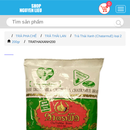
0
Togg
navig
/
/
/
TRÀ PHA CHẾ
TRÀ THÁI LAN
Trà Thái Xanh (ChatarmuE) loại 2
/
200gr
TRATHAIXANH200