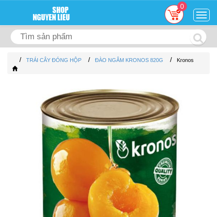
0
Togg
navig
/
/
/
TRÁI CÂY ĐÓNG HỘP
ĐÀO NGÂM KRONOS 820G
Kronos