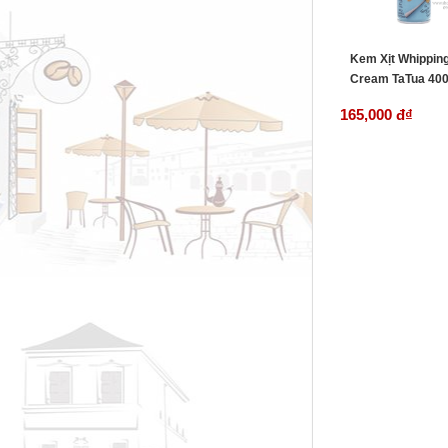
Kem Xịt Whippin
Cream TaTua 400
165,000 đ
₫