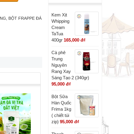
Kem Xịt
ỜNG
,
BỘT FRAPPE ĐÁ
Whipping
Cream
TaTua
400gr
165,000 đ
₫
Cà phê
Trung
Nguyên
Rang Xay
Sáng Tạo 2 (340gr)
95,000 đ
₫
Bột Sữa
Hàn Quốc
Frima 1kg
( chiết túi
zip)
95,000 đ
₫