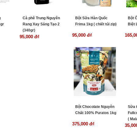
g
Cà phê Trung Nguyên
Bột Sữa Hàn Quốc
Bột 
gr
Rang Xay Sáng Tạo 2
Frima 1kg ( chiết túi zip)
Biệt 
(340gr)
95,000 đ
₫
165,0
95,000 đ
₫
Bột Chocolate Nguyên
Sữa t
Chất 100% Puratos 1kg
Full
( Mal
375,000 đ
₫
35,00