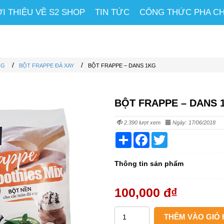
ỚI THIỆU VỀ S2 SHOP
TIN TỨC
CÔNG THỨC PHA C
/
/
NG
BỘT FRAPPE ĐÁ XAY
BỘT FRAPPE – DANS 1KG
BỘT FRAPPE – DANS 
2.390 lượt xem
Ngày: 17/06/2018
Share
Facebook
Twitter
Thông tin sản phẩm
100,000 đ
₫