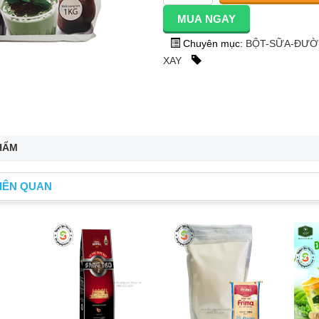
Chuyên mục:
BỘT-SỮA-ĐƯ
XAY
HẨM
IÊN QUAN