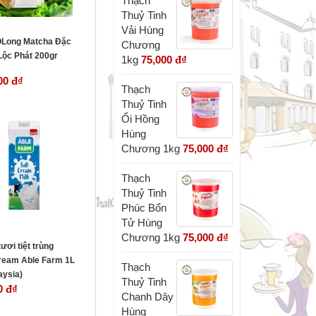
Thạch
Thuỷ Tinh
Vải Hùng
ÔLong Matcha Đặc
Chương
Lộc Phát 200gr
1kg
75,000 đ
₫
00 đ
₫
Thạch
Thuỷ Tinh
Ổi Hồng
Hùng
Chương 1kg
75,000 đ
₫
Thạch
Thuỷ Tinh
Phúc Bổn
Tử Hùng
Chương 1kg
75,000 đ
₫
ươi tiệt trùng
cream Able Farm 1L
Thạch
aysia)
Thuỷ Tinh
0 đ
₫
Chanh Dây
Hùng