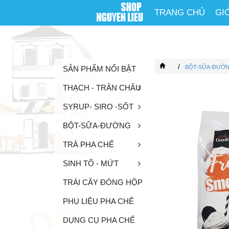
TRANG CHỦ
GI
/
BỘT-SỮA-ĐƯỜ
SẢN PHẨM NỔI BẬT
THẠCH - TRÂN CHÂU
SYRUP- SIRO -SỐT
BỘT-SỮA-ĐƯỜNG
TRÀ PHA CHẾ
SINH TỐ - MỨT
TRÁI CÂY ĐÓNG HỘP
PHỤ LIỆU PHA CHẾ
DỤNG CỤ PHA CHẾ