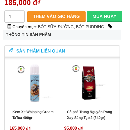
185,000 đ
₫
Chuyên mục:
BỘT-SỮA-ĐƯỜNG
,
BỘT PUDDING
THÔNG TIN SẢN PHẨM
SẢN PHẨM LIÊN QUAN
Kem Xịt Whipping Cream
Cà phê Trung Nguyên Rang
TaTua 400gr
Xay Sáng Tạo 2 (340gr)
165,000 đ
₫
95,000 đ
₫