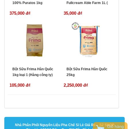
100% Puratos 1kg
Fullcream Able Farm 1L (
Malaysia)
375,000 đ
₫
35,000 đ
₫
Bột Sữa Frima Hàn Quốc
Bột Sữa Frima Hàn Quốc
1kg loại 1 (Hàng công ty)
25kg
105,000 đ
₫
2,250,000 đ
₫
Nhà Phân Phối Nguyên Liệu Pha Chế Sỉ Lẻ Giá Rẻ – S2 SHOP
Giỏ hàng