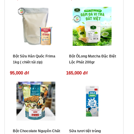
Bột Sữa Hàn Quốc Frima
Bột ÔLong Matcha Đặc Biệt
1kg ( chiết túi zip)
Lộc Phát 200gr
95,000 đ
₫
165,000 đ
₫
Bột Chocolate Nguyên Chất
Sữa tươi tiệt trùng