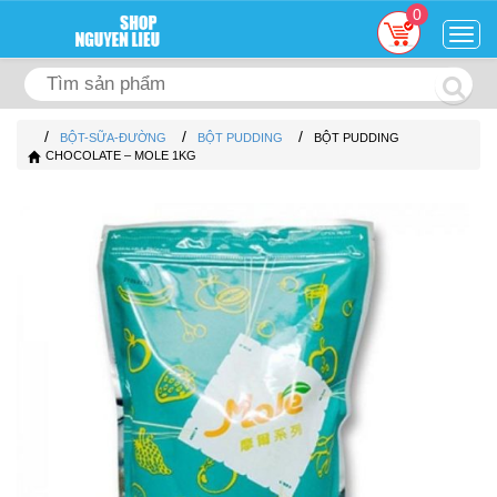
0
Togg
navig
/
/
/
BỘT-SỮA-ĐƯỜNG
BỘT PUDDING
BỘT PUDDING
CHOCOLATE – MOLE 1KG