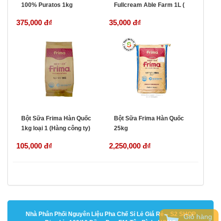
100% Puratos 1kg
Fullcream Able Farm 1L (
Malaysia)
375,000 đ
₫
35,000 đ
₫
Bột Sữa Frima Hàn Quốc
Bột Sữa Frima Hàn Quốc
1kg loại 1 (Hàng công ty)
25kg
105,000 đ
₫
2,250,000 đ
₫
Nhà Phân Phối Nguyên Liệu Pha Chế Sỉ Lẻ Giá Rẻ – S2 SHOP
Giỏ hàng