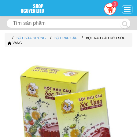
0
Togg
navig
/
/
/
BỘT-SỮA-ĐƯỜNG
BỘT RAU CÂU
BỘT RAU CÂU DẺO SÓC
VÀNG