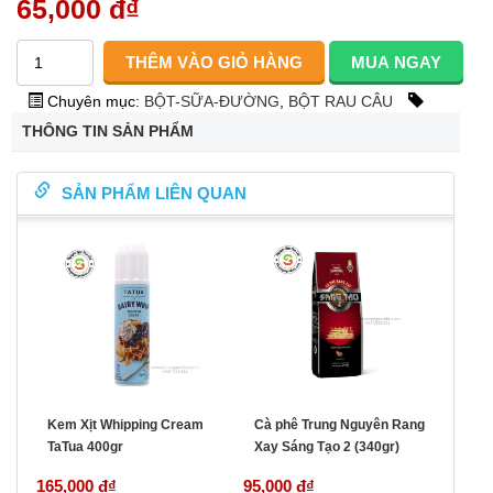
65,000 đ
₫
Chuyên mục:
BỘT-SỮA-ĐƯỜNG
,
BỘT RAU CÂU
THÔNG TIN SẢN PHẨM
SẢN PHẨM LIÊN QUAN
Kem Xịt Whipping Cream
Cà phê Trung Nguyên Rang
TaTua 400gr
Xay Sáng Tạo 2 (340gr)
165,000 đ
₫
95,000 đ
₫