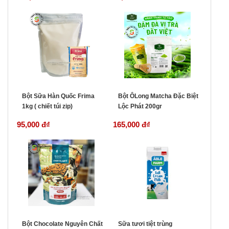
Bột Sữa Hàn Quốc Frima
Bột ÔLong Matcha Đặc Biệt
1kg ( chiết túi zip)
Lộc Phát 200gr
95,000 đ
₫
165,000 đ
₫
Bột Chocolate Nguyên Chất
Sữa tươi tiệt trùng