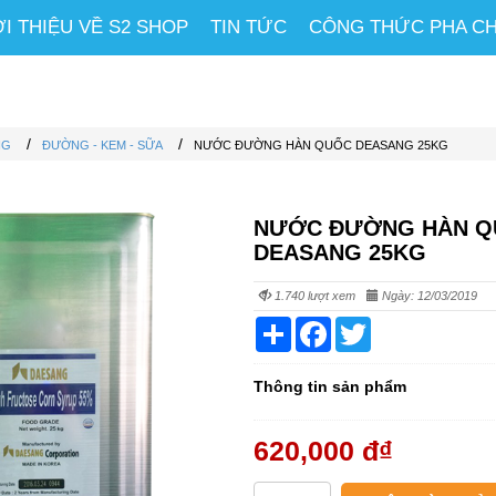
ỚI THIỆU VỀ S2 SHOP
TIN TỨC
CÔNG THỨC PHA C
/
/
NG
ĐƯỜNG - KEM - SỮA
NƯỚC ĐƯỜNG HÀN QUỐC DEASANG 25KG
NƯỚC ĐƯỜNG HÀN Q
DEASANG 25KG
1.740 lượt xem
Ngày: 12/03/2019
Share
Facebook
Twitter
Thông tin sản phẩm
620,000 đ
₫