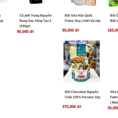
g
Cà phê Trung Nguyên
Bột Sữa Hàn Quốc
Bột 
gr
Rang Xay Sáng Tạo 2
Frima 1kg ( chiết túi zip)
Biệt 
(340gr)
95,000 đ
₫
165,0
95,000 đ
₫
Bột Chocolate Nguyên
Sữa t
Chất 100% Puratos 1kg
Full
( Mal
375,000 đ
₫
35,00