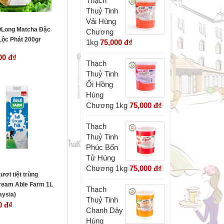
Thạch
Thuỷ Tinh
Vải Hùng
ÔLong Matcha Đặc
Chương
Lộc Phát 200gr
1kg
75,000 đ
₫
00 đ
₫
Thạch
Thuỷ Tinh
Ổi Hồng
Hùng
Chương 1kg
75,000 đ
₫
Thạch
Thuỷ Tinh
Phúc Bổn
Tử Hùng
Chương 1kg
75,000 đ
₫
ươi tiệt trùng
cream Able Farm 1L
Thạch
aysia)
Thuỷ Tinh
0 đ
₫
Chanh Dây
Hùng