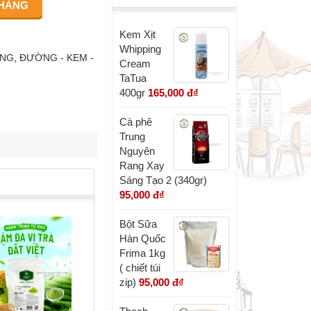
Kem Xịt
Whipping
ỜNG
,
ĐƯỜNG - KEM -
Cream
TaTua
400gr
165,000 đ
₫
Cà phê
Trung
Nguyên
Rang Xay
Sáng Tạo 2 (340gr)
95,000 đ
₫
Bột Sữa
Hàn Quốc
Frima 1kg
( chiết túi
zip)
95,000 đ
₫