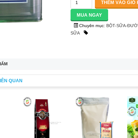
Chuyên mục:
BỘT-SỮA-ĐƯ
SỮA
HẨM
IÊN QUAN