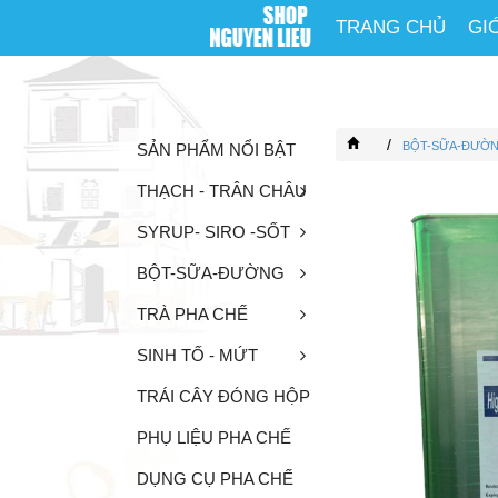
TRANG CHỦ
GI
/
BỘT-SỮA-ĐƯỜ
SẢN PHẨM NỔI BẬT
THẠCH - TRÂN CHÂU
SYRUP- SIRO -SỐT
BỘT-SỮA-ĐƯỜNG
TRÀ PHA CHẾ
SINH TỐ - MỨT
TRÁI CÂY ĐÓNG HỘP
PHỤ LIỆU PHA CHẾ
DỤNG CỤ PHA CHẾ