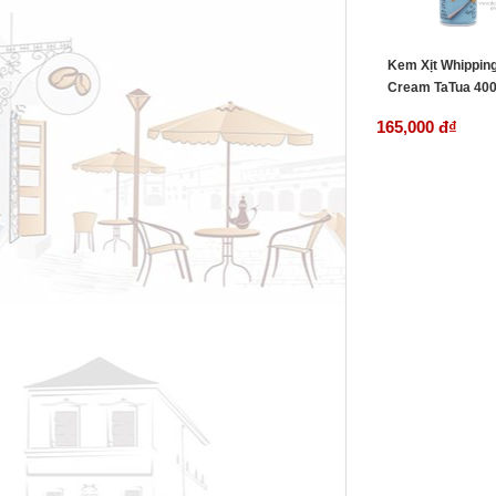
Kem Xịt Whippin
Cream TaTua 400
165,000 đ
₫