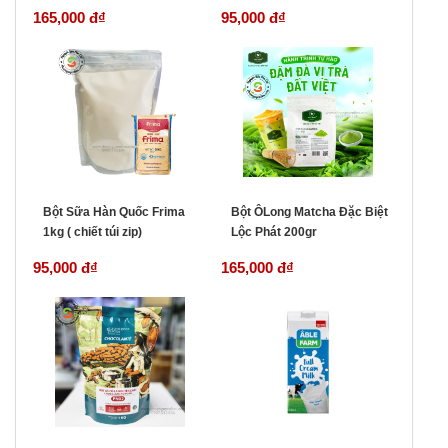
165,000 đ
₫
95,000 đ
₫
Bột Sữa Hàn Quốc Frima
Bột ÔLong Matcha Đặc Biệt
1kg ( chiết túi zip)
Lộc Phát 200gr
95,000 đ
₫
165,000 đ
₫