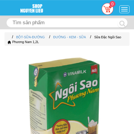
0
Togg
navig
/
/
/
BỘT-SỮA-ĐƯỜNG
ĐƯỜNG - KEM - SỮA
Sữa Đặc Ngôi Sao
Phương Nam 1,2L