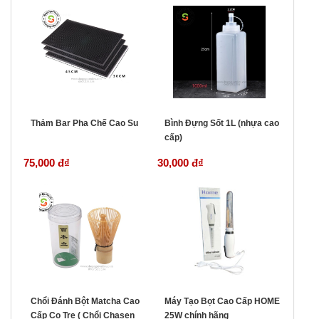
Thảm Bar Pha Chế Cao Su
Bình Đựng Sốt 1L (nhựa cao
cấp)
75,000 đ
₫
30,000 đ
₫
Chổi Đánh Bột Matcha Cao
Máy Tạo Bọt Cao Cấp HOME
Cấp Cọ Tre ( Chổi Chasen
25W chính hãng