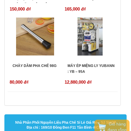
chính hãng nhập Nhật )
150,000 đ
₫
165,000 đ
₫
CHÀY DẦM PHA CHẾ 98G
MÁY ÉP MIỆNG LY YUBANN
: YB – 95A
80,000 đ
₫
12,880,000 đ
₫
Nhà Phân Phối Nguyên Liệu Pha Chế Sỉ Lẻ Giá Rẻ – S2 SHOP
Giỏ hàng
Địa chỉ : 169/10 Đồng Đen F11 Tân Bình -HCMC
đang rỗng